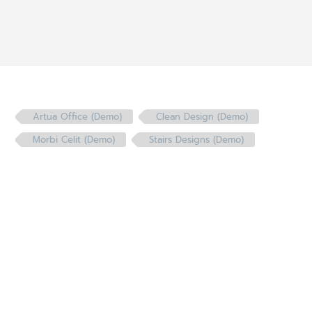
Artua Office (Demo)
Clean Design (Demo)
Morbi Celit (Demo)
Stairs Designs (Demo)
สนใจใช่ไหม ?