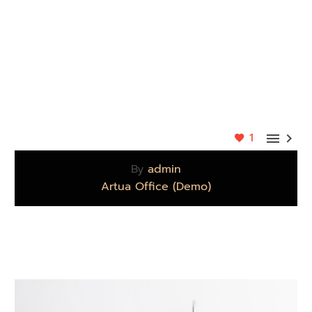
1


By
admin
Artua Office (Demo)